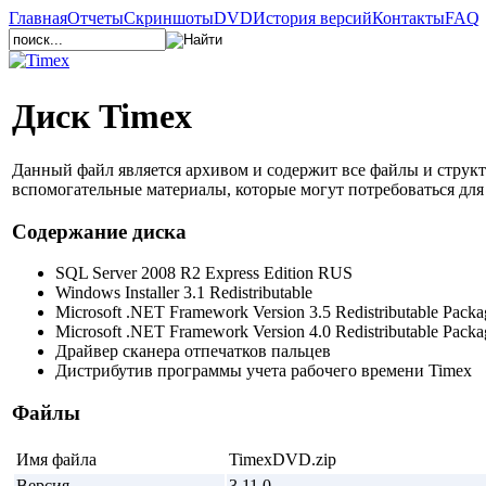
Главная
Отчеты
Скриншоты
DVD
История версий
Контакты
FAQ
Диск Timex
Данный файл является архивом и содержит все файлы и структ
вспомогательные материалы, которые могут потребоваться для
Содержание диска
SQL Server 2008 R2 Express Edition RUS
Windows Installer 3.1 Redistributable
Microsoft .NET Framework Version 3.5 Redistributable Packa
Microsoft .NET Framework Version 4.0 Redistributable Packa
Драйвер сканера отпечатков пальцев
Дистрибутив программы учета рабочего времени Timex
Файлы
Имя файла
TimexDVD.zip
Версия
3.11.0