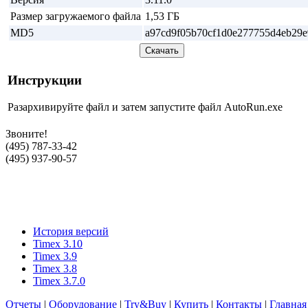
Размер загружаемого файла
1,53 ГБ
MD5
a97cd9f05b70cf1d0e277755d4eb29e
Инструкции
Разархивируйте файл и затем запустите файл AutoRun.exe
Звоните!
(495) 787-33-42
(495) 937-90-57
История версий
Timex 3.10
Timex 3.9
Timex 3.8
Timex 3.7.0
Отчеты
|
Оборудование
|
Try&Buy
|
Купить
|
Контакты
|
Главная