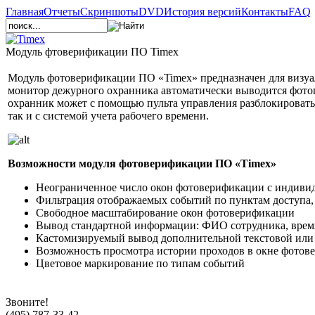
Главная
Отчеты
Скриншоты
DVD
История версий
Контакты
FAQ
Модуль фтоверификации ПО Timex
Модуль фотоверификации ПО «Timex» предназначен для визуал
монитор дежурного охранника автоматически выводится фотог
охранник может с помощью пульта управления разблокировать 
так и с системой учета рабочего времени.
Возможности модуля фотоверификации ПО «Timex»
Неограниченное число окон фотоверификации с индиви
Фильтрация отображаемых событий по пунктам доступа,
Свободное масштабирование окон фотоверификации
Вывод стандартной информации: ФИО сотрудника, время
Кастомизируемый вывод дополнительной текстовой или
Возможность просмотра истории проходов в окне фото
Цветовое маркирование по типам событий
Звоните!
(495) 787-33-42